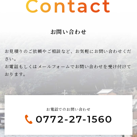
Contact
・当該外部サービスでユーザーが利用するID
・その他当該外部サービスのプライバシー設定によりユーザー
が連携先に開示を認めた情報
(3)ユーザーが本サービスを利用するにあたって、当社が収集す
る情報
お問い合わせ
当社は、本サービスへのアクセス状況やそのご利用方法に関す
る情報を収集することがあります。これには以下の情報が含ま
れます。
・リファラ
お見積りのご依頼やご相談など、お気軽にお問い合わせくだ
・IPアドレス
さい。
・サーバーアクセスログに関する情報
お電話もしくはメールフォームでお問い合わせを受け付けて
・Cookie、ADID、IDFAその他の識別子
(4)ユーザーが本サービスを利用するにあたって、当社がユーザ
おります。
ーの個別同意に基づいて収集する情報
当社は、ユーザーが3-1に定める方法により個別に同意した場
合、当社は以下の情報を利用中の端末から収集します。
・位置情報
お電話でのお問い合わせ
2.利用目的
0772-27-1560
本サービスのサービス提供にかかわる利用者情報の具体的な利用
目的は以下のとおりです。