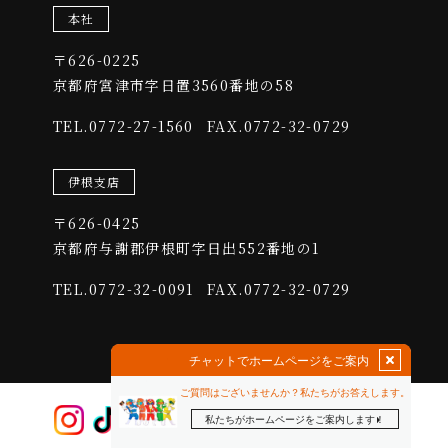
本社
4.外部送信、第三者提供、情報収集モジュールの有無
〒626-0225
​​​​​​​京都府宮津市字日置3560番地の58
4-1 本サービスでは、以下の提携先が、ユーザーの端末に
Cookieを保存し、これを利用して利用者情報を蓄積及び利用
0772-27-1560
FAX.0772-32-0729
TEL.
している場合があります。
(1)提携先：matomo
(2)上記提携先のプライバシーポリシーのURL：
伊根支店
https://matomo.org/privacy-policy/
(3)上記提携先のオプトアウト（無効化）URL：
〒626-0425
https://matomo.org/privacy-policy/
​​​​​​​京都府与謝郡伊根町字日出552番地の1
(4)利用目的：本サイトの閲覧状況及び当社サイトを含む広告効
果等の情報を解析するため
0772-32-0091
FAX.0772-32-0729
TEL.
5.第三者提供
当社は、利用者情報のうち、個人情報については、あらかじめユ
ーザーの同意を得ないで、第三者に提供しません。但し、次に掲
げる必要があり第三者に提供する場合はこの限りではありませ
ん。
(1)当社が利用目的の達成に必要な範囲内において個人情報の取