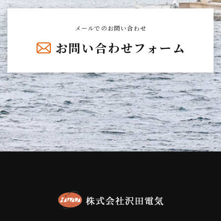
(1)本サービスに関する登録の受付、本人確認、ユーザー認証、
ユーザー設定の記録、利用料金の決済計算等本サービスの提
供、維持、保護及び改善のため
メールでのお問い合わせ
(2)ユーザーのトラフィック測定及び行動測定のため
(3)広告の配信、表示及び効果測定のため
お問い合わせフォーム
(4)本サービスに関するご案内、お問い合わせ等への対応のため
(5)本サービスに関する当社の規約、ポリシー等（以下「規約
等」といいます。）に違反する行為に対する対応のため
(6)本サービスに関する規約等の変更などを通知するため
3.通知・公表または同意取得の方法、利用中止要請の方法
3-1 以下の利用者情報については、その収集が行われる前にユー
ザーの同意を得るものとします。
・位置情報
3-2 ユーザーは、本サービスの所定の設定を行うことにより、利
用者情報の全部または一部についてその収集又は利用の停止を
求めることができ、この場合、当社は速やかに、当社の定める
ところに従い、その利用を停止します。なお利用者情報の項目
によっては、その収集または利用が本サービスの前提となるた
め、当社所定の方法により本サービスを退会した場合に限り、
当社はその収集又は利用を停止します。