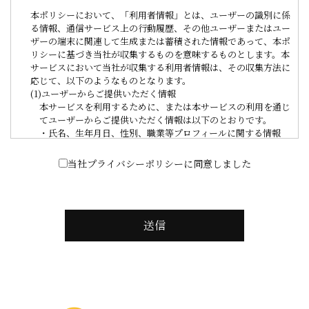
本ポリシーにおいて、「利用者情報」とは、ユーザーの識別に係
る情報、通信サービス上の行動履歴、その他ユーザーまたはユー
ザーの端末に関連して生成または蓄積された情報であって、本ポ
リシーに基づき当社が収集するものを意味するものとします。本
サービスにおいて当社が収集する利用者情報は、その収集方法に
応じて、以下のようなものとなります。
(1)ユーザーからご提供いただく情報
本サービスを利用するために、または本サービスの利用を通じ
てユーザーからご提供いただく情報は以下のとおりです。
・氏名、生年月日、性別、職業等プロフィールに関する情報
・メールアドレス、電話番号、住所等連絡先に関する情報
・クレジットカード情報、銀行口座情報、電子マネー情報等決
当社プライバシーポリシーに同意しました
済手段に関する情報
・ユーザーの肖像を含む静止画情報
・入力フォームその他当社が定める方法を通じてユーザーが入
力または送信する情報
送信
(2)ユーザーが本サービスの利用において、他のサービスと連携
を許可することにより、当該他のサービスからご提供いただく
情報
ユーザーが、本サービスを利用するにあたり、ソーシャルネッ
トワーキングサービス等の他のサービスとの連携を許可した場
合には、その許可の際にご同意いただいた内容に基づき、以下
の情報を当該外部サービスから収集します。