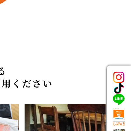
る
利用ください