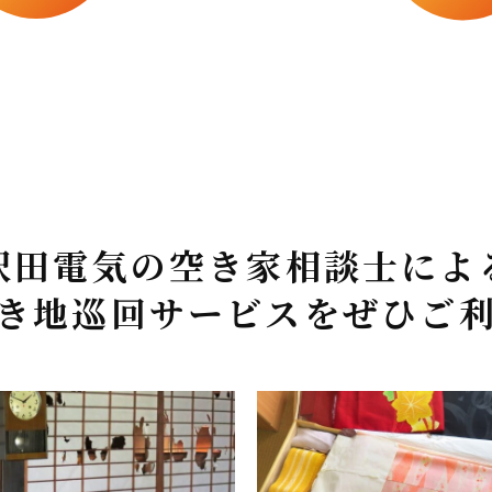
空き家相談士によ
沢田電気の
き地巡回サービスを
ぜひご